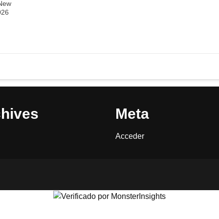
 New
026
hives
Meta
Acceder