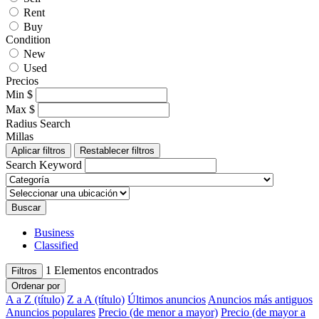
Rent
Buy
Condition
New
Used
Precios
Min
$
Max
$
Radius Search
Millas
Aplicar filtros
Restablecer filtros
Search Keyword
Buscar
Business
Classified
1
Elementos encontrados
Filtros
Ordenar por
A a Z (título)
Z a A (título)
Últimos anuncios
Anuncios más antiguos
Anuncios populares
Precio (de menor a mayor)
Precio (de mayor a