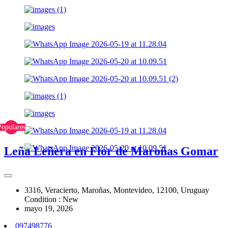
Populares
Leña Leñera en Flor de Maroñas Gomar
3316, Veracierto, Maroñas, Montevideo, 12100, Uruguay
Condition : New
mayo 19, 2026
097498776