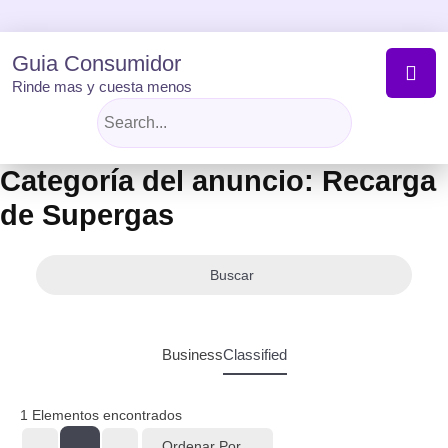
Skip
to
content
Guia Consumidor
Rinde mas y cuesta menos
Categoría del anuncio:
Recarga
de Supergas
Buscar
Business
Classified
1
Elementos encontrados
Ordenar Por