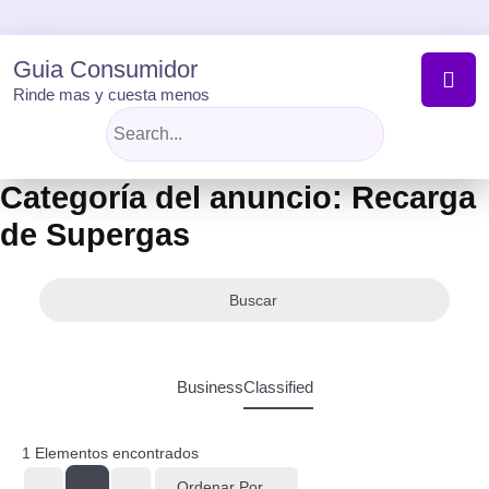
Skip
to
content
Guia Consumidor
Rinde mas y cuesta menos
Categoría del anuncio:
Recarga
de Supergas
Buscar
Business
Classified
1
Elementos encontrados
Ordenar Por