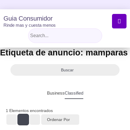
Skip
to
content
Guia Consumidor
Rinde mas y cuesta menos
Etiqueta de anuncio:
mamparas
Buscar
Business
Classified
1
Elementos encontrados
Ordenar Por