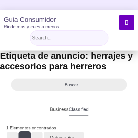
Skip
to
content
Guia Consumidor
Rinde mas y cuesta menos
Etiqueta de anuncio:
herrajes y
accesorios para herreros
Buscar
Business
Classified
1
Elementos encontrados
Ordenar Por