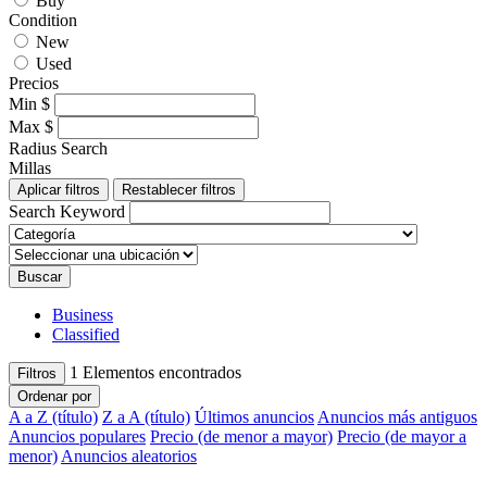
Buy
Condition
New
Used
Precios
Min
$
Max
$
Radius Search
Millas
Aplicar filtros
Restablecer filtros
Search Keyword
Buscar
Business
Classified
1
Elementos encontrados
Filtros
Ordenar por
A a Z (título)
Z a A (título)
Últimos anuncios
Anuncios más antiguos
Anuncios populares
Precio (de menor a mayor)
Precio (de mayor a
menor)
Anuncios aleatorios