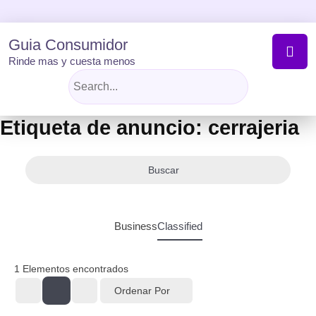
Skip
to
content
Guia Consumidor
Rinde mas y cuesta menos
Etiqueta de anuncio:
cerrajeria
Buscar
Business
Classified
1
Elementos encontrados
Ordenar Por