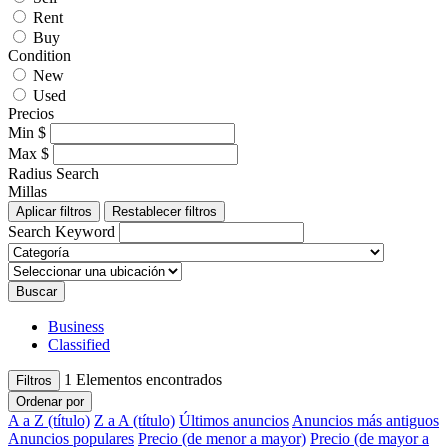
Rent
Buy
Condition
New
Used
Precios
Min
$
Max
$
Radius Search
Millas
Aplicar filtros
Restablecer filtros
Search Keyword
Buscar
Business
Classified
1
Elementos encontrados
Filtros
Ordenar por
A a Z (título)
Z a A (título)
Últimos anuncios
Anuncios más antiguos
Anuncios populares
Precio (de menor a mayor)
Precio (de mayor a