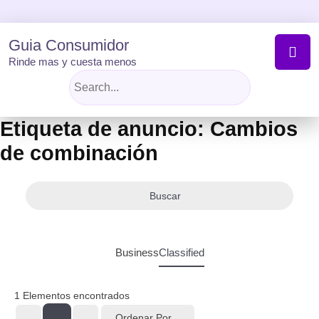
Skip
to
content
Guia Consumidor
Rinde mas y cuesta menos
Etiqueta de anuncio:
Cambios
de combinación
Buscar
Business
Classified
1
Elementos encontrados
Ordenar Por