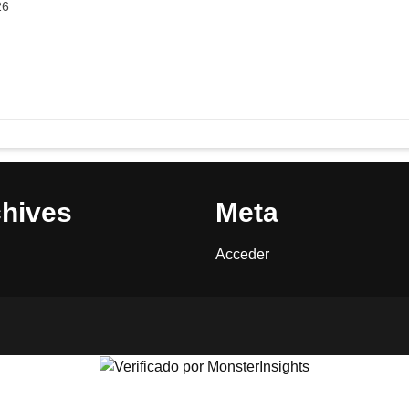
26
hives
Meta
Acceder