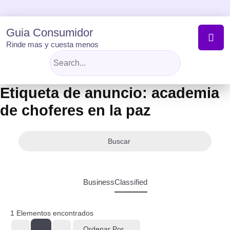
Skip
to
content
Guia Consumidor
Rinde mas y cuesta menos
Etiqueta de anuncio:
academia
de choferes en la paz
Buscar
Business
Classified
1
Elementos encontrados
Ordenar Por