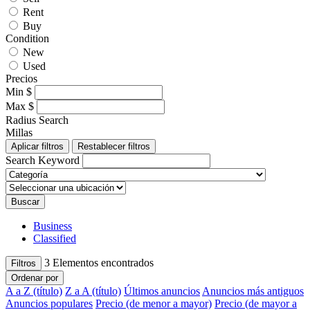
Rent
Buy
Condition
New
Used
Precios
Min
$
Max
$
Radius Search
Millas
Aplicar filtros
Restablecer filtros
Search Keyword
Buscar
Business
Classified
3
Elementos encontrados
Filtros
Ordenar por
A a Z (título)
Z a A (título)
Últimos anuncios
Anuncios más antiguos
Anuncios populares
Precio (de menor a mayor)
Precio (de mayor a