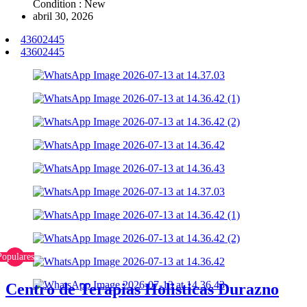
Condition : New
abril 30, 2026
43602445
43602445
Populares
Centro de Terapias Holisticas Durazno