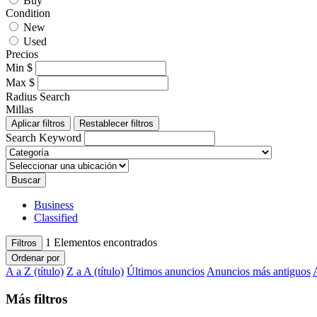
Buy
Condition
New
Used
Precios
Min
$
Max
$
Radius Search
Millas
Aplicar filtros
Restablecer filtros
Search Keyword
Buscar
Business
Classified
1
Elementos encontrados
Filtros
Ordenar por
A a Z (título)
Z a A (título)
Últimos anuncios
Anuncios más antiguos
Más filtros