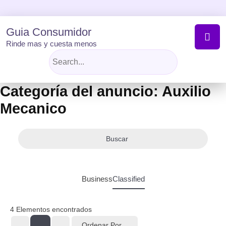
Skip
to
content
Guia Consumidor
Rinde mas y cuesta menos
Categoría del anuncio:
Auxilio
Mecanico
Buscar
Business
Classified
4
Elementos encontrados
Ordenar Por